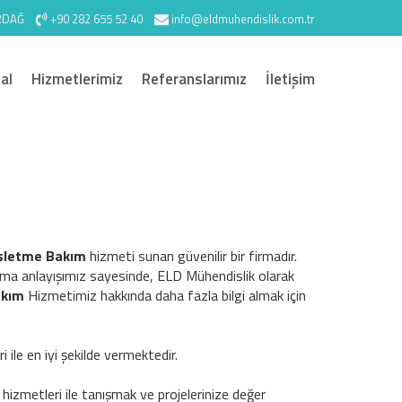
İRDAĞ
+90 282 655 52 40
info@eldmuhendislik.com.tr
al
Hizmetlerimiz
Referanslarımız
İletişim
İşletme Bakım
hizmeti sunan güvenilir bir firmadır.
ma anlayışımız sayesinde, ELD Mühendislik olarak
akım
Hizmetimiz hakkında daha fazla bilgi almak için
 ile en iyi şekilde vermektedir.
m
hizmetleri ile tanışmak ve projelerinize değer