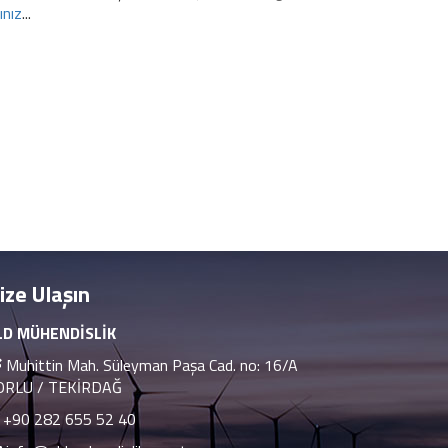
ınız
...
ize Ulaşın
LD MÜHENDİSLİK
Muhittin Mah. Süleyman Paşa Cad. no: 16/A
ORLU / TEKİRDAĞ
+90 282 655 52 40