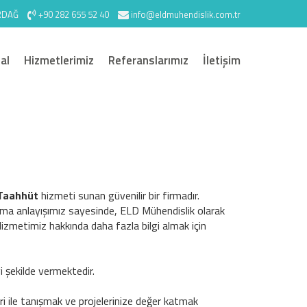
İRDAĞ
+90 282 655 52 40
info@eldmuhendislik.com.tr
al
Hizmetlerimiz
Referanslarımız
İletişim
 Taahhüt
hizmeti sunan güvenilir bir firmadır.
ma anlayışımız sayesinde, ELD Mühendislik olarak
izmetimiz hakkında daha fazla bilgi almak için
i şekilde vermektedir.
ri ile tanışmak ve projelerinize değer katmak