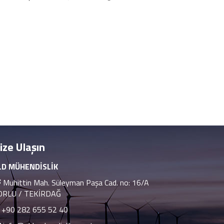
ize Ulaşın
LD MÜHENDİSLİK
Muhittin Mah. Süleyman Paşa Cad. no: 16/A
ORLU / TEKİRDAĞ
+90 282 655 52 40