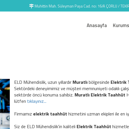
Muhittin Mah. Süleyman Paşa Cad. no: 16/A ÇORLU / TEK
Anasayfa
Kurums
ELD Mühendislik, uzun yıllardır
Muratlı
bölgesinde
Elektrik
Sektördeki deneyimimiz ve müşteri memnuniyeti odaklı çalış
sektörde öncü konuma sahibiz.
Muratlı Elektrik Taahhüt
H
lütfen
tıklayınız...
Firmamız
elektrik taahhüt
hizmetini uzman ekipleri ile en iy
Siz de ELD Mühendislik'in kaliteli
Elektrik Taahhüt
hizmetle