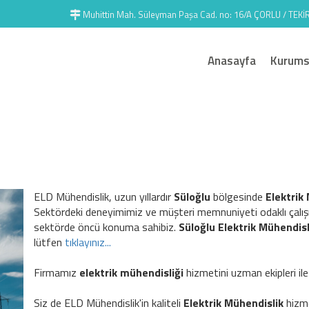
Muhittin Mah. Süleyman Paşa Cad. no: 16/A ÇORLU / TEK
Anasayfa
Kurums
ELD Mühendislik, uzun yıllardır
Süloğlu
bölgesinde
Elektrik
Sektördeki deneyimimiz ve müşteri memnuniyeti odaklı çalış
sektörde öncü konuma sahibiz.
Süloğlu Elektrik Mühendisl
lütfen
tıklayınız...
Firmamız
elektrik mühendisliği
hizmetini uzman ekipleri ile
Siz de ELD Mühendislik'in kaliteli
Elektrik Mühendislik
hizme