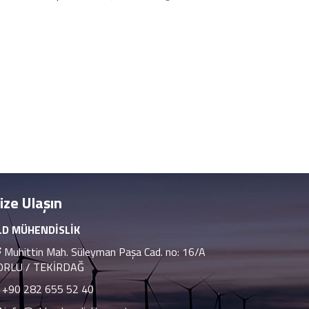
ize Ulaşın
LD MÜHENDİSLİK
Muhittin Mah. Süleyman Paşa Cad. no: 16/A
ORLU / TEKİRDAĞ
+90 282 655 52 40