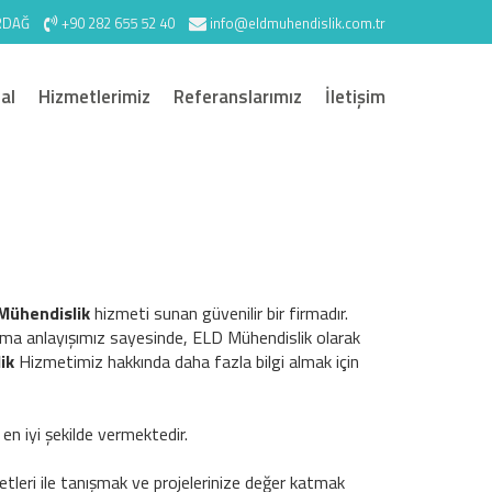
İRDAĞ
+90 282 655 52 40
info@eldmuhendislik.com.tr
al
Hizmetlerimiz
Referanslarımız
İletişim
 Mühendislik
hizmeti sunan güvenilir bir firmadır.
ma anlayışımız sayesinde, ELD Mühendislik olarak
ik
Hizmetimiz hakkında daha fazla bilgi almak için
 en iyi şekilde vermektedir.
tleri ile tanışmak ve projelerinize değer katmak